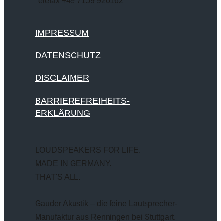
Telefax +49 7159 920162
IMPRESSUM
DATENSCHUTZ
DISCLAIMER
BARRIEREFREIHEITS-
ERKLÄRUNG
LOUDSPEAKERS FOR LIFE.
MADE IN GERMANY.
THAT'S ALL.
Gauder Akustik – die feine Lautsprecher-
Manufaktur aus Renningen bei Stuttgart.